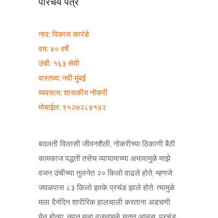
परिचय पत्र
नाव: विकास कारंडे
वय: ४० वर्षे
उंची: १६३ सेमी
वास्तव्य: नवी मुंबई
व्यवसाय: शासकीय नोकरी
मोबाईल: ९५२७२८४१४२
बदलती विलासी जीवनशैली, नोकरीच्या ठिकाणी बैठी
कामकाज पद्धती तसेच व्यायामाच्या अभावामुळे माझे
वजन उंचीच्या तुलनेत २० किलो वाढले होते, म्हणजे
जवळपास ८३ किलो इतके प्रचंड झाले होते. त्यामुळे
मला दैनंदिन शारीरिक हालचाली करताना अडचणी
येत होत्या. त्यात मला वजनामुळे सतत आळस, प्रचंड