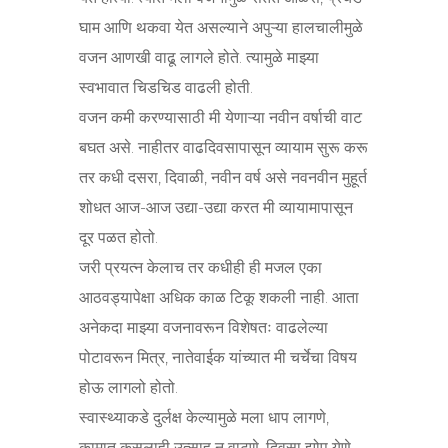
घाम आणि थकवा येत असल्याने अपुऱ्या हालचालीमुळे
वजन आणखी वाढू लागले होते. त्यामुळे माझ्या
स्वभावात चिडचिड वाढली होती.
वजन कमी करण्यासाठी मी येणाऱ्या नवीन वर्षाची वाट
बघत असे. नाहीतर वाढदिवसापासून व्यायाम सुरू करू
तर कधी दसरा, दिवाळी, नवीन वर्ष असे नवनवीन मुहूर्त
शोधत आज-आज उद्या-उद्या करत मी व्यायामापासून
दूर पळत होतो.
जरी प्रयत्न केलाच तर कधीही ही मजल एका
आठवड्यापेक्षा अधिक काळ टिकू शकली नाही. आता
अनेकदा माझ्या वजनावरून विशेषतः वाढलेल्या
पोटावरून मित्र, नातेवाईक यांच्यात मी चर्चेचा विषय
होऊ लागलो होतो.
स्वास्थ्याकडे दुर्लक्ष केल्यामुळे मला धाप लागणे,
कामात कसलाही उत्साह न वाटणे, दिवसा झोप येणे,