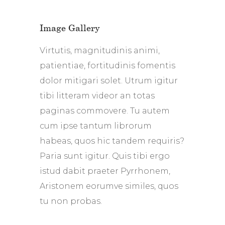
Image Gallery
Virtutis, magnitudinis animi,
patientiae, fortitudinis fomentis
dolor mitigari solet. Utrum igitur
tibi litteram videor an totas
paginas commovere. Tu autem
cum ipse tantum librorum
habeas, quos hic tandem requiris?
Paria sunt igitur. Quis tibi ergo
istud dabit praeter Pyrrhonem,
Aristonem eorumve similes, quos
tu non probas.