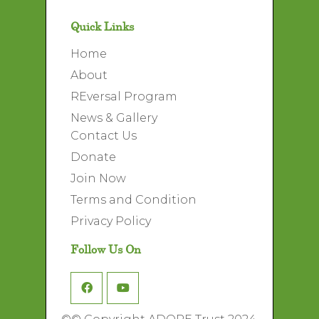
Quick Links
Home
About
REversal Program
News & Gallery
Contact Us
Donate
Join Now
Terms and Condition
Privacy Policy
Follow Us On