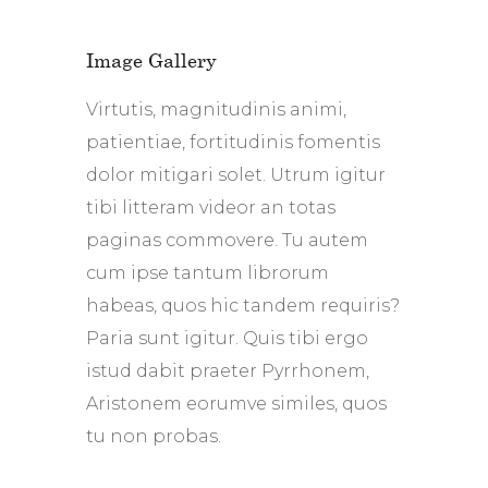
Image Gallery
Virtutis, magnitudinis animi,
patientiae, fortitudinis fomentis
dolor mitigari solet. Utrum igitur
tibi litteram videor an totas
paginas commovere. Tu autem
cum ipse tantum librorum
habeas, quos hic tandem requiris?
Paria sunt igitur. Quis tibi ergo
istud dabit praeter Pyrrhonem,
Aristonem eorumve similes, quos
tu non probas.