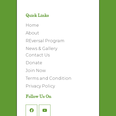
Quick Links
Home
About
REversal Program
News & Gallery
Contact Us
Donate
Join Now
Terms and Condition
Privacy Policy
Follow Us On