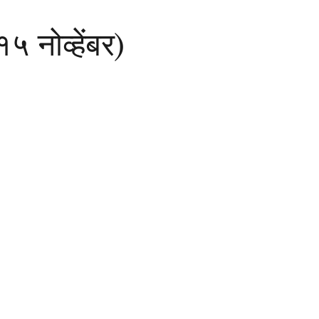
५ नोव्हेंबर)