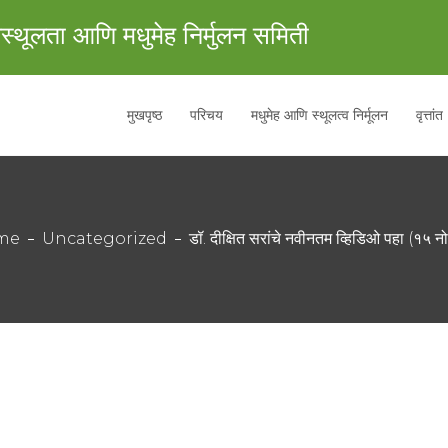
स्थूलता आणि मधुमेह निर्मुलन समिती
मुखपृष्ठ
परिचय
मधुमेह आणि स्थूलत्व निर्मूलन
वृत्तांत
me
Uncategorized
डॉ. दीक्षित सरांचे नवीनतम व्हिडिओ पहा (१५ नोव्