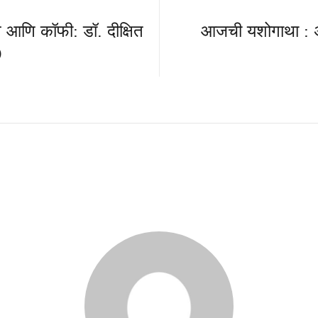
िन आणि कॉफी: डॉ. दीक्षित
आजची यशोगाथा : अ
)