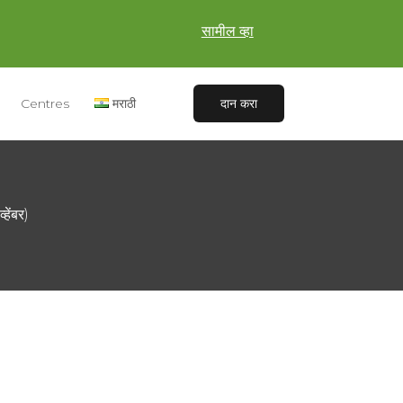
सामील व्हा
Centres
मराठी
दान करा
हेंबर)