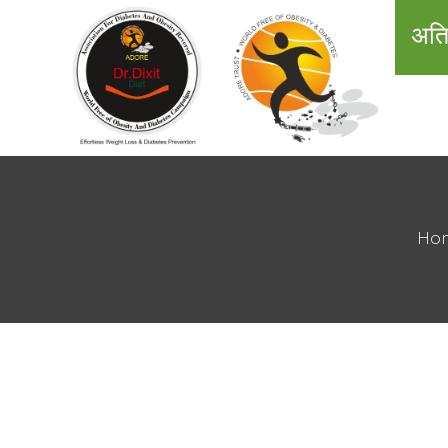
अति
Ho