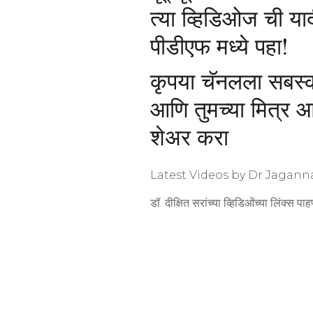
त्या व्हिडिओज ची या
पीडीएफ मध्ये पहा!
कृपया चॅनलला सबस्क
आणि तुमच्या मित्र 
शेअर करा
Latest Videos by Dr Jaganna
डॉ. दीक्षित सरांच्या व्हिडिओंच्या लिंक्स प