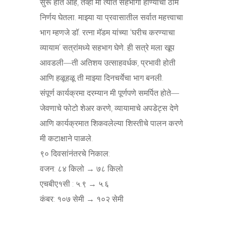
सुरू होत आहे, तेव्हा मी त्यात सहभागी होण्याचा ठाम
निर्णय घेतला. माझ्या या प्रवासातील सर्वात महत्त्वाचा
भाग म्हणजे डॉ. रत्ना मॅडम यांच्या ‘घरीच करण्याचा
व्यायाम’ सत्रांमध्ये सहभाग घेणे. ही सत्रे मला खूप
आवडली—ती अतिशय उत्साहवर्धक, प्रभावी होती
आणि हळूहळू ती माझ्या दिनचर्येचा भाग बनली.
संपूर्ण कार्यक्रमा दरम्यान मी पूर्णपणे समर्पित होते—
जेवणाचे फोटो शेअर करणे, व्यायामाचे अपडेट्स देणे
आणि कार्यक्रमात शिकवलेल्या शिस्तीचे पालन करणे
मी कटाक्षाने पाळले.
९० दिवसांनंतरचे निकाल:
वजन: ८४ किलो → ७८ किलो
एचबीए१सी : ५.९ → ५.६
कंबर: १०७ सेमी → १०२ सेमी