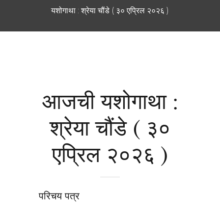
यशोगाथा : श्रेया चौंडे ( ३० एप्रिल २०२६ )
आजची यशोगाथा :
श्रेया चौंडे ( ३०
एप्रिल २०२६ )
परिचय पत्र