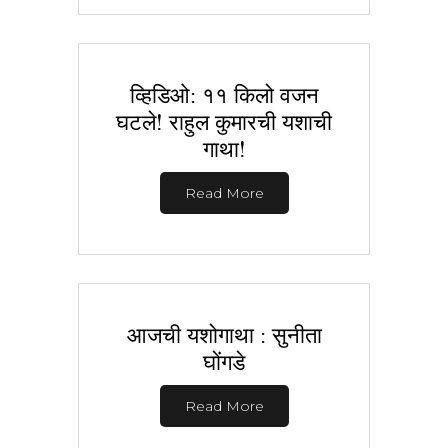
व्हिडिओ: ११ किलो वजन
घटले! राहुल कुमारची यशाची
गाथा!
Read More
आजची यशोगाथा : सुनीता
घोंगडे
Read More