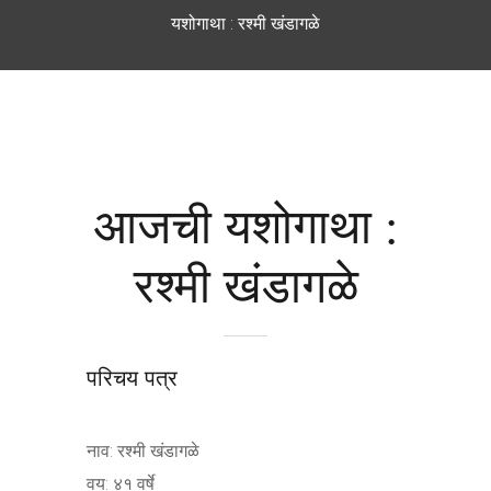
यशोगाथा : रश्मी खंडागळे
आजची यशोगाथा :
रश्मी खंडागळे
परिचय पत्र
नाव: रश्मी खंडागळे
वय: ४१ वर्षे