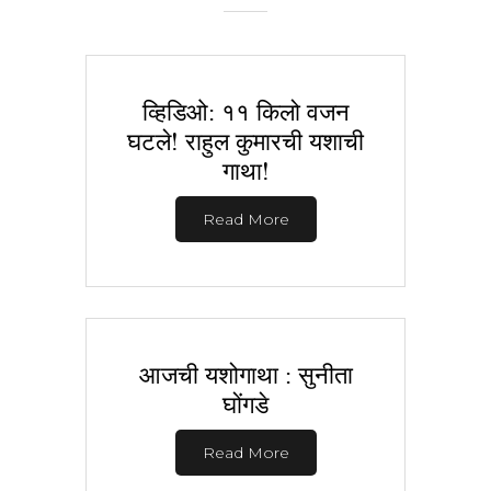
व्हिडिओ: ११ किलो वजन
घटले! राहुल कुमारची यशाची
गाथा!
Read More
आजची यशोगाथा : सुनीता
घोंगडे
Read More