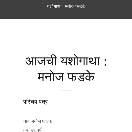
यशोगाथा : मनोज फडके
आजची यशोगाथा :
मनोज फडके
परिचय पत्र
नाव: मनोज फडके
वय: ५५ वर्षे