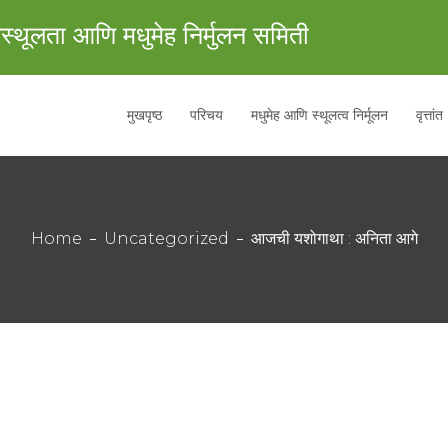
स्थूलता आणि मधुमेह निर्मुलन समिती
मुखपृष्ठ
परिचय
मधुमेह आणि स्थूलत्व निर्मूलन
वृत्तांत
Home
Uncategorized
आजची यशोगाथा : अनिता आगे