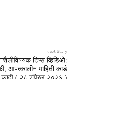
Next Story
ीवनशैलीविषयक टिप्स व्हिडिओ:
ी, आपत्कालीन माहिती कार्ड
 काही ( २८ एप्रिल २०२६ )