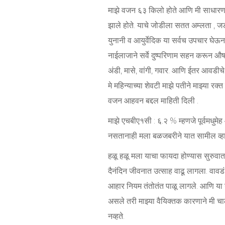
माझे वजन ६३ किलो होते आणि मी साधारण २० 
झाले होते. याचे जोडीला सतत अम्लता , जडत
युनानी व आयुर्वेदिक या सर्वच उपचार घेऊन 
नाईलाजाने सर्वे दुष्परिणाम सहन करून औषध
अंडी, मासे, वांगी, गवार. आणि ईतर आवडीचे पद
मे महिन्याच्या शेवटी माझे पतीने माझ्या 
वजन आहवन बद्दल माहिती दिली .
माझे एचबीए१सी : ६.२ % म्हणजे पूर्वमधुमेह 
नसतानाही मला बळजबरीने यात सामील व्हा
हळू हळू मला याचा फायदा होण्यास सुरु
दैनंदिन जीवनात उत्साह वाढू लागला. वावडं
आहार नियम तंतोतंत पाळू लागले. आणि या 
असले तरी माझ्या वैयिक्तक कारणाने मी च
नव्हते.