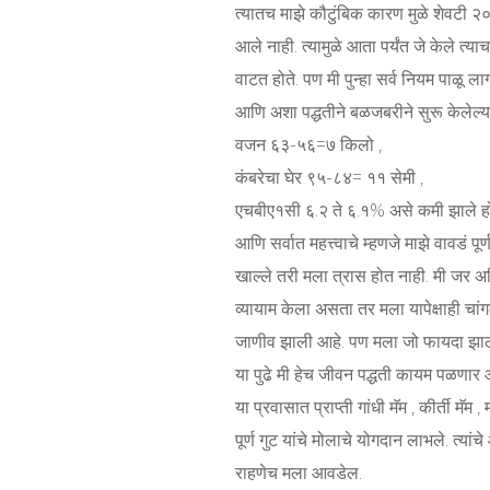
त्यातच माझे कौटुंबिक कारण मुळे शेवटी 
आले नाही. त्यामुळे आता पर्यंत जे केले त्
वाटत होते. पण मी पुन्हा सर्व नियम पाळू लाग
आणि अशा पद्धतीने बळजबरीने सुरू केलेल्या 
वजन ६३-५६=७ किलो ,
कंबरेचा घेर ९५-८४= ११ सेमी ,
एचबीए१सी ६.२ ते ६.१% असे कमी झाले हो
आणि सर्वात महत्त्वाचे म्हणजे माझे वावडं 
खाल्ले तरी मला त्रास होत नाही. मी जर
व्यायाम केला असता तर मला यापेक्षाही चा
जाणीव झाली आहे. पण मला जो फायदा झाला
या पुढे मी हेच जीवन पद्धती कायम पळणार 
या प्रवासात प्राप्ती गांधी मॅम , कीर्ती मॅ
पूर्ण गुट यांचे मोलाचे योगदान लाभले. त्या
राहणेच मला आवडेल.