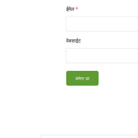
ईमेल
*
वेबसाईट