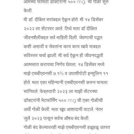
आमच्या फॅमिली डॉक्टरांनी ५०० mg. ची गोळी सुरु
केली.
मी डॉ. दीक्षित सरांबद्दल ऐकून होते. मी १४ डिसेंबर
२०२२ ला सेंटरवर आले. तिथे मला डॉ दीक्षित
जीवनशैलीबद्दल सर्व माहिती दिली. जेवणाची पद्धत
कशी असावी व जेवतांना काय काय खावे याबद्दल
सविस्तर चर्चा झाली. मी सर्व ऐकून ही जीवनपद्धती
आत्मसात करायचा निर्णय घेतला. १४ डिसेंबर मध्ये
माझे एचबीएवनसी ७.१% व उपाशीपोटी इन्सुलिन ११
होते. मला एका महिन्यानी एचबीएवनसी करुन यायला
सांगितले. फेब्रुवारी २०२३ ला माझी सेंटरच्या
डॉक्टरांनी मेटफॉर्मिंग ५०० mg.ची एका गोळीची
अर्धी गोळी केली. मला खूप आशादायी वाटले. नंतर
जुलै २०२३ पासून सर्वच औषध बंद केली.
गोळी बंद केल्यावरही माझे एचबीएवनसी हळूहळू उतरत