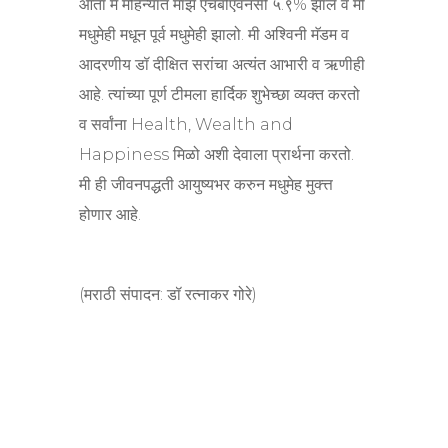
आता मे महिन्यात माझे एचबीएवनसी ५.९% झाले व मी
मधुमेही मधून पूर्व मधुमेही झालो. मी अश्विनी मॅडम व
आदरणीय डॉ दीक्षित सरांचा अत्यंत आभारी व ऋणीही
आहे. त्यांच्या पूर्ण टीमला हार्दिक शुभेच्छा व्यक्त करतो
व सर्वांना Health, Wealth and
Happiness मिळो अशी देवाला प्रार्थना करतो.
मी ही जीवनपद्धती आयुष्यभर करुन मधुमेह मुक्त्त
होणार आहे.
(मराठी संपादन: डॉ रत्नाकर गोरे)