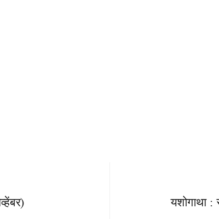
्हेंबर)
यशोगाथा : स