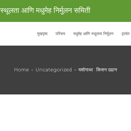
स्थूलता आणि मधुमेह निर्मुलन समिती
मुखपृष्ठ
परिचय
मधुमेह आणि स्थूलत्व निर्मूलन
वृत्तांत
Home
Uncategorized
यशोगाथा : किसन उढान