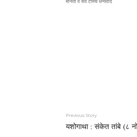
मानतो व सर्व टीमचे धन्यवाद.
Previous Story
यशोगाथा : संकेत तांबे (८ नोव