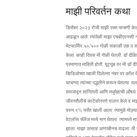
माझी परिवर्तन कथा
डिसेंबर २०२३ रोजी माझी रक्त चाचणी केल
आढळून आले. त्यावेळी माझा एचबीएवनसी १
मेटफार्मिन ५०/५०० गोळी सकाळी एक व सं
केला. काही दिवस मी गोळी घेतली. डॉ दीक्
प्रमाणात माहिती होती. यूट्यूब वर मी डॉ दीक्
व्हिडिओच्या खाली दिलेल्या नंबर वर कॉल केला
चाचण्या त्यांच्या पद्धतीने करून घेतल्या. मल
समजावून सांगितली आणि मधुमेहाची औषधे न 
जीवनशैलीचे काटेकोरपणे पालन केले व म
वरुन ९% पर्यंत खाली आला. त्यामुळे मोठ्या
वेटलॉस चॅलेंज मध्ये भाग घेतला. त्यामध
झाला. माझा उत्साह आणखीनच वाढला. मी