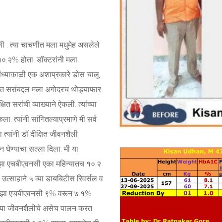
ी . त्या चाचणीत मला मधुमेह असलेले
०.२% होता. डॉक्टरांनी मला
ध्याकाळी एक अशाप्रकारे डोस चालू
षित सरांबद्दल मला अगोदरच थोड्याफार
षित सरांची व्याख्याने ऐकली. त्यांच्या
. त्यांनी सांगितल्याप्रमाणे मी सर्व
ा त्यांनी डॉ दीक्षित जीवनशैली
घेण्याचा सल्ला दिला. मी या
ाझा एचबीएवनसी एका महिन्यातच १०.२
 उत्साहाने ५ व्या डायबिटीस रिवर्सल व
्ये माझा एचबीएवनसी ९% वरून ७.१%
 या जीवनशैलीचे असेच पालन करत