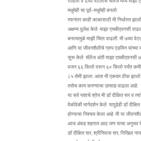
राहिलो व ६व्या वेटलॉस चॅलेंज मध्ये माझ
मधुमेही चा पूर्व–मधुमेही बनलो.
त्यानंतर काही काळासाठी मी निर्धास्त झा
अक्षम्य दुर्लक्ष केले. माझा एचबीएवनसी वा
बनल्यामुळे माझी चिंता वाढली. मी ७व्या वेटल
आणि या जीवनशैलीचे ग्रुप एडमिन यांच्या म
सुरू केले. चॅलेंज अंती माझा एचबीएवनसी 
वजन ६६ किलो वरून ६० किलो पर्यंत कमी 
८५ सेमी झाला. आता मी एकदम ठीक झालो आ
तसेच काम करण्याचा उत्साह वाढला आहे.
या सर्व यशाचे श्रेय मी डॉ दीक्षित सर व त्या
वेळोवेळी मार्गदर्शन केले. यापुढेही डॉ दीक
होण्याचा निश्चय केला आहे. मी या जीवनशै
आज अंबड शहरात आठ जण याचा अनुभव घ
डॉ दीक्षित सर, श्रीनिवास सर, निखिल नाफ