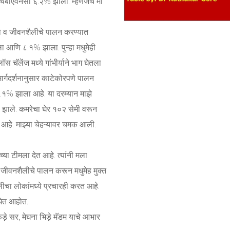
ा एचबीएवनसी ६.२% झाला. म्हणजेच मी
लो व जीवनशैलीचे पालन करण्यात
ढला आणि ८.१% झाला. पुन्हा मधुमेही
ॉस चॅलेंज मध्ये गांभीर्याने भाग घेतला
ार्गदर्शनानुसार काटेकोरपणे पालन
७.१% झाला आहे. या दरम्यान माझे
झाले. कमरेचा घेर १०२ सेमी वरून
हे. माझ्या चेहऱ्यावर चमक आली.
ंच्या टीमला देत आहे. त्यांनी मला
्षित जीवनशैलीचे पालन करून मधुमेह मुक्त
लीचा लोकांमध्ये प्रचारही करत आहे.
ेत आहोत.
ड़े सर, मेघना भिड़े मॅडम याचे आभार