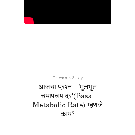
Previous Story
आजचा प्रश्न : 'मुलभुत
चयापचय दर'(basal
Metabolic Rate) म्हणजे
काय?