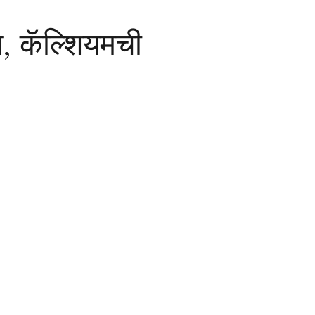
स, कॅल्शियमची