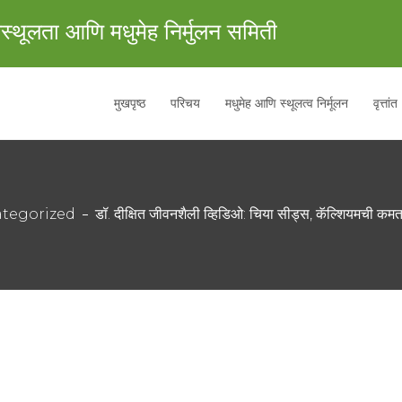
स्थूलता आणि मधुमेह निर्मुलन समिती
मुखपृष्ठ
परिचय
मधुमेह आणि स्थूलत्व निर्मूलन
वृत्तांत
tegorized
डॉ. दीक्षित जीवनशैली व्हिडिओ: चिया सीड्स, कॅल्शियमची क