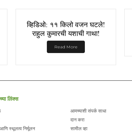
व्हिडिओ: ११ किलो वजन घटले!
राहुल कुमारची यशाची गाथा!
Read More
च्या लिंक्स
ठ
आमच्याशी संपर्क साधा
दान करा
 आणि स्थूलत्व निर्मूलन
सामील व्हा