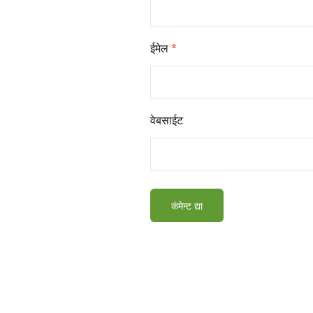
ईमेल
*
वेबसाईट