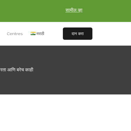
सामील व्हा
Centres
मराठी
दान करा
मतरता आणि बरेच काही