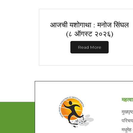
आजची यशोगाथा : मनोज सिंघल
(८ ऑगस्ट २०२६)
Read More
महत्वा
मुखपृष्
परिचय
मधुमेह