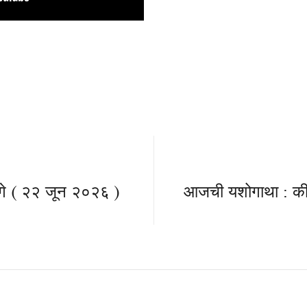
गे ( २२ जून २०२६ )
आजची यशोगाथा : कीर