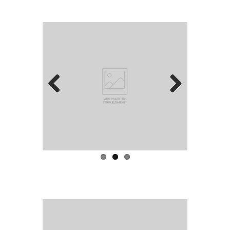
Prev
Next
ious