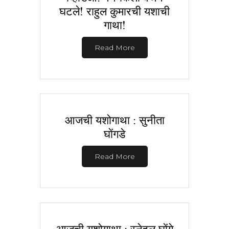
घटले! राहुल कुमारची यशाची
गाथा!
Read More
आजची यशोगाथा : सुनीता
घोंगडे
Read More
आजची यशोगाथा : स्नेहल घोंगे