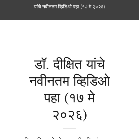
यांचे नवीनतम व्हिडिओ पहा (१७ मे २०२६)
डॉ. दीक्षित यांचे
नवीनतम व्हिडिओ
पहा (१७ मे
२०२६)