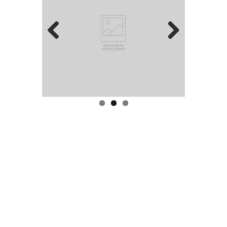
Prev
Next
ious