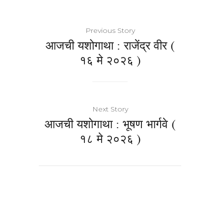
Previous Story
आजची यशोगाथा : राजेंद्र वीर (
१६ मे २०२६ )
Next Story
आजची यशोगाथा : भूषण भार्गवे (
१८ मे २०२६ )