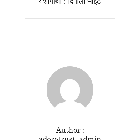
यशोगाथा : दिपाली भोईटे
Author
adoretrust_admin