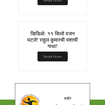
Read More
व्हिडिओ: ११ किलो वजन
घटले! राहुल कुमारची यशाची
गाथा!
Read More
अडोर