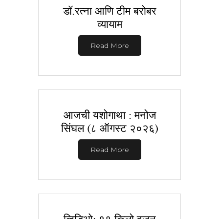
डॉ.रत्ना आणि टीम बरोबर
व्यायाम
Read More
आजची यशोगाथा : मनोज
सिंघल (८ ऑगस्ट २०२६)
Read More
व्हिडिओ: ११ किलो वजन