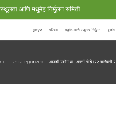
स्थूलता आणि मधुमेह निर्मुलन समिती
मुखपृष्ठ
परिचय
मधुमेह आणि स्थूलत्व निर्मूलन
वृत्तांत
me
Uncategorized
आजची यशोगाथा : अपर्णा गोऱ्हे (२२ जानेवारी 