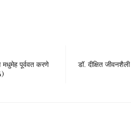
धुमेह पूर्ववत करणे
डॉ. दीक्षित जीवनशैली
६)