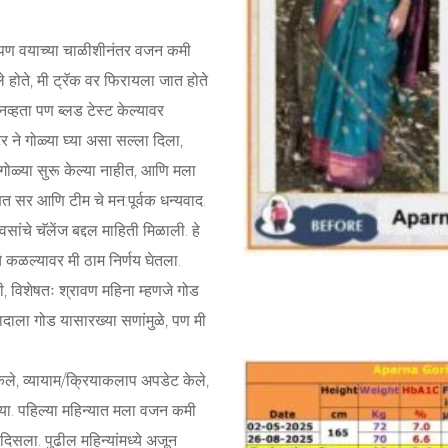
े पण वयाच्या चाळीशीनंतर वजन कमी
होते, मी ट्रॅक वर फिरायला जात होते
व्हता पण ब्लड टेस्ट केल्यावर
े गोळ्या घ्या असा सल्ला दिला,
मी गोळ्या सुरू केल्या नाहीत, आणि मला
ित सर आणि टीम चे मन:पूर्वक धन्यवाद.
ंचे चॅलेंज बद्दल माहिती मिळाली. हे
े कळल्यावर मी ठाम निर्णय घेतला.
ती, विशेषतः श्रावण महिना म्हणजे गोड
ाला गोड यासारख्या सणांमुळे, पण मी
केले, व्यायाम/क्रियाकलाप अपडेट केले,
्या. पहिल्या महिन्यात मला वजन कमी
िसला. पुढील महिन्यांमध्ये अजून