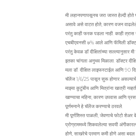
मी लहानपणापसूनच जरा जास्त हेल्दी होत
असावे असे वाटत होते, कारण वजन वाढलेले 
परंतु काही फरक पडला नाही. काही त्रास न
एचबीएवनसी ७% आले आणि फॅमिली डॉक्टर न
परंतु केवळ डॉ दीक्षितांच्या सल्ल्यानुसार 
इतका चांगला अनुभव मिळाला. डॉक्टर दीक्ष
मला डॉ. दीक्षित लाइफस्टाईल आणि 90 दिवसा
चॅलेंज 1/6/25 पासून सुरू होणार असल्याच
माझ्या कुटुंबीय आणि मित्रांना खात्री नव्ह
खाण्याचा महिना, कारण उपवास आणि प्रसाद
पूर्णमनाने हे चॅलेंज करण्याचे ठरवले.
मी पूर्णशिस्त पाळली, जेवणाचे फोटो शेअर 
प्रोग्राममध्ये शिकवलेल्या सवयी अंगीकारल
होणे, साखरेचे प्रमाण कमी होणे असा बदल द