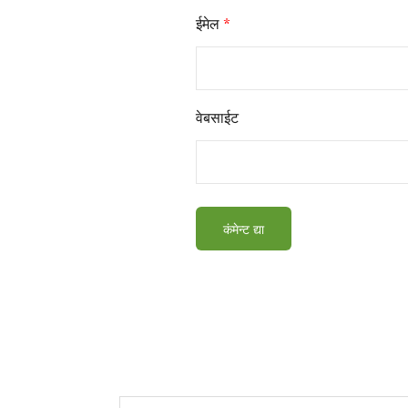
ईमेल
*
वेबसाईट