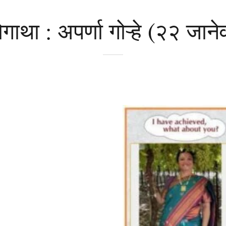
था : अपर्णा गोऱ्हे (२२ जान