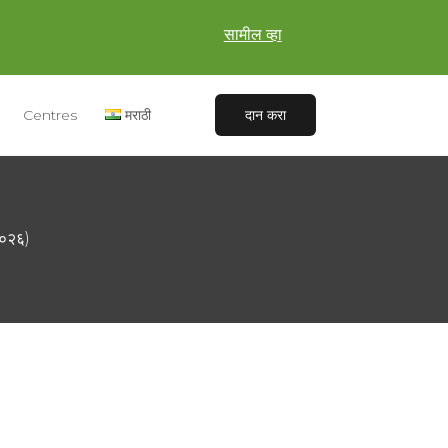
सामील व्हा
Centres
मराठी
दान करा
२०२६)