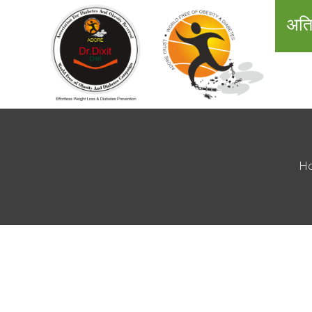
अति
H