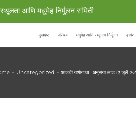
स्थूलता आणि मधुमेह निर्मुलन समिती
मुखपृष्ठ
परिचय
मधुमेह आणि स्थूलत्व निर्मूलन
वृत्तांत
ome
Uncategorized
आजची यशोगाथा : अनुसया लाड (२ जुलै २०