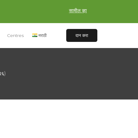
सामील व्हा
Centres
मराठी
दान करा
२६)