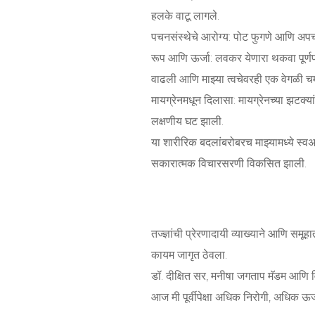
हलके वाटू लागले.
पचनसंस्थेचे आरोग्य: पोट फुगणे आणि अपचना
रूप आणि ऊर्जा: लवकर येणारा थकवा पूर्णप
वाढली आणि माझ्या त्वचेवरही एक वेगळी 
मायग्रेनमधून दिलासा: मायग्रेनच्या झटक्या
लक्षणीय घट झाली.
या शारीरिक बदलांबरोबरच माझ्यामध्ये स्
सकारात्मक विचारसरणी विकसित झाली.
तज्ज्ञांची प्रेरणादायी व्याख्याने आणि समू
कायम जागृत ठेवला.
डॉ. दीक्षित सर, मनीषा जगताप मॅडम आणि वि
आज मी पूर्वीपेक्षा अधिक निरोगी, अधिक ऊ