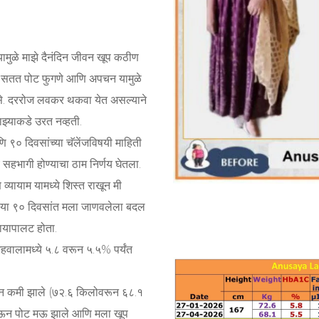
ामुळे माझे दैनंदिन जीवन खूप कठीण
रास, सतत पोट फुगणे आणि अपचन यामुळे
. दररोज लवकर थकवा येत असल्याने
ाझ्याकडे उरत नव्हती.
 ९० दिवसांच्या चॅलेंजविषयी माहिती
े सहभागी होण्याचा ठाम निर्णय घेतला.
व्यायाम यामध्ये शिस्त राखून मी
. या ९० दिवसांत मला जाणवलेला बदल
कायापालट होता.
अहवालामध्ये ५.८ वरून ५.५% पर्यंत
न कमी झाले (७२.६ किलोवरून ६८.१
ोऊन पोट मऊ झाले आणि मला खूप