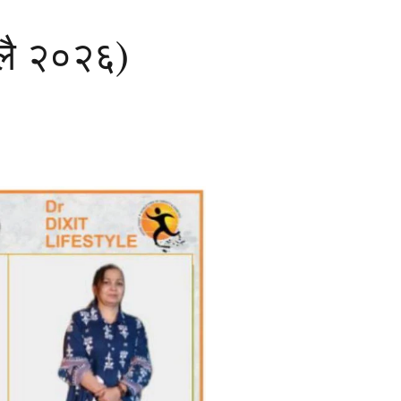
लै २०२६)