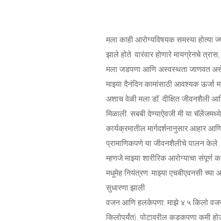
मला काही आरोग्यविषयक समस्या होत्या ज्य
झाले होते. वारंवार होणारे मायग्रेनचे त्
मला जडपणा आणि अस्वस्थता जाणवत असे
माझ्या दैनंदिन कामांसाठी आवश्यक ऊर्जा म
अशाच वेळी मला डॉ. दीक्षित जीवनशैली आणि
मिळाली. सबबी देण्याऐवजी मी या चॅलेंजमध्य
कार्यक्रमातील मार्गदर्शनानुसार आहार आणि 
प्रामाणिकपणे या जीवनशैलीचे पालन केले
म्हणजे माझ्या शारीरिक आरोग्याचा संपूर्ण 
मधुमेह नियंत्रण: माझ्या एचबीएवनसी च्या 
सुधारणा झाली.
वजन आणि हलकेपणा: माझे ४.५ किलो वज
किलोपर्यंत). पोटावरील कडकपणा कमी ह