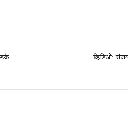
डके
व्हिडिओ: संजय