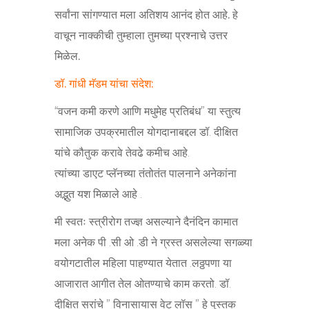
सर्वांना सांगण्यात मला अतिशय आनंद होत आहे. हे
वाचून नाक्कीची तुम्हाला तुमच्या प्रश्नाचे उत्तर
मिळेल.
डॉ. गांधी मॅडम यांचा संदेश:
“वजन कमी करणे आणि मधुमेह प्रतिबंध” या स्तुत्य
सामाजिक उपक्रमातील योगदानाबद्दल डॉ. दीक्षित
यांचे कौतुक करावे तेवढे कमीच आहे.
त्यांच्या डाएट प्लॅनच्या तंतोतंत पालनाने अनेकांना
अद्भुत यश मिळाले आहे .
मी स्वतः स्त्रीरोग तज्ज्ञ असल्याने दैनंदिन कामात
मला अनेक पी .सी ओ .डी ने ग्रस्त असलेल्या सगळ्या
वयोगटातील महिला पाहण्यात येतात .लठ्ठपणा या
आजारात आगीत तेल ओतण्याचे काम करतो. डॉ.
दीक्षित सरांचे ” विनासायास वेट लॉस ” हे पुस्तक