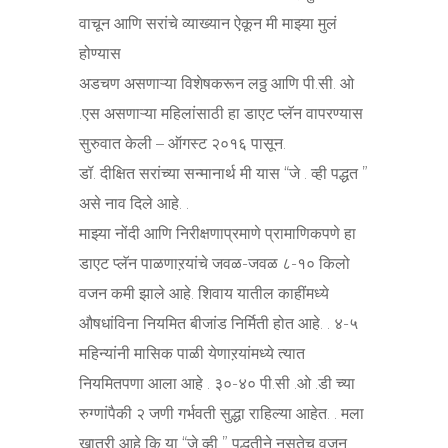
वाचून आणि सरांचे व्याख्यान ऐकून मी माझ्या मुलं
होण्यास
अडचण असणाऱ्या विशेषकरून लठ्ठ आणि पी.सी. ओ
.एस असणाऱ्या महिलांसाठी हा डाएट प्लॅन वापरण्यास
सुरुवात केली – ऑगस्ट २०१६ पासून.
डॉ. दीक्षित सरांच्या सन्मानार्थ मी यास “जे . व्ही पद्धत ”
असे नाव दिले आहे. .
माझ्या नोंदी आणि निरीक्षणाप्रमाणे प्रामाणिकपणे हा
डाएट प्लॅन पाळणाऱयांचे जवळ-जवळ ८-१० किलो
वजन कमी झाले आहे. शिवाय यातील काहींमध्ये
औषधांविना नियमित बीजांड निर्मिती होत आहे. . ४-५
महिन्यांनी मासिक पाळी येणाऱयांमध्ये त्यात
नियमितपणा आला आहे . ३०-४० पी.सी .ओ .डी च्या
रुग्णांपैकी २ जणी गर्भवती सुद्धा राहिल्या आहेत. . मला
खात्री आहे कि या “जे व्ही ” पद्धतीने नुसतेच वजन