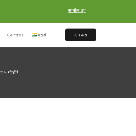
सामील व्हा
Centres
मराठी
दान करा
ा ५ गोष्टी!