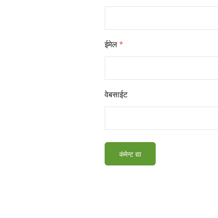
ईमेल
*
वेबसाईट