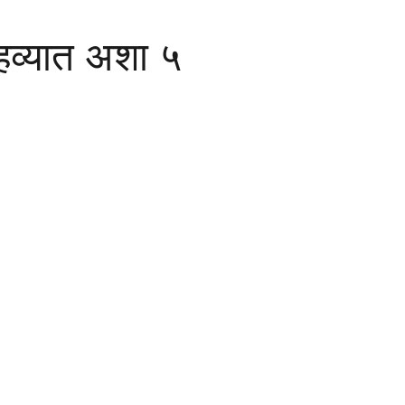
 हव्यात अशा ५