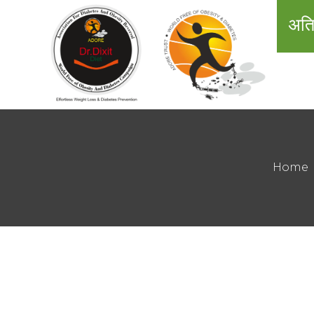
अति
Home