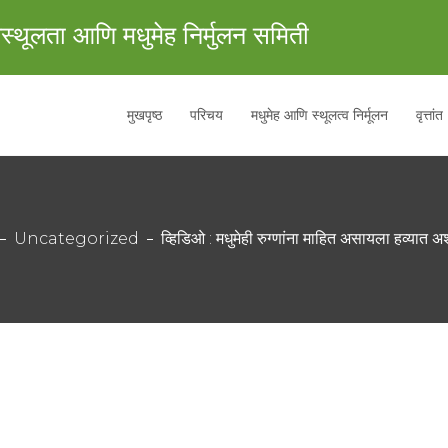
स्थूलता आणि मधुमेह निर्मुलन समिती
मुखपृष्ठ
परिचय
मधुमेह आणि स्थूलत्व निर्मूलन
वृत्तांत
Uncategorized
व्हिडिओ : मधुमेही रुग्णांना माहित असायला हव्यात अश