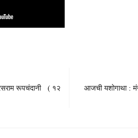
सराम रूपचंदानी ( १२
आजची यशोगाथा : मंज