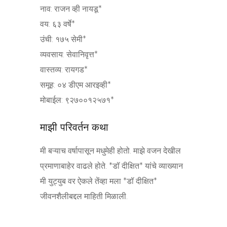
नाव: राजन व्ही नायडू*
वय: ६३ वर्षे*
उंची: १७५ सेमी*
व्यवसाय: सेवानिवृत्त*
वास्तव्य: रायगड*
समूह: ०४ डीएम आरइव्ही*
मोबाईल: ९२७००१२५७१*
माझी परिवर्तन कथा
मी बऱ्याच वर्षापासून मधुमेही होतो. माझे वजन देखील
प्रमाणाबाहेर वाढले होते. *डॉ दीक्षित* यांचे व्याख्यान
मी युट्युब वर ऐकले तेंव्हा मला *डॉ दीक्षित*
जीवनशैलीबद्दल माहिती मिळाली.