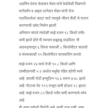
अडमिन वंदना केळकर मॅडम यांचे वेळोवेळी मिळणारे
मार्गदर्शन व अमृता ठाणेदार मॅडम यांनी रोज
पाठविललेला डाएट चार्ट त्यामुळे जीवन शैली चे पालन
करण्याची उमेद निर्माण झाली.
अभियान संपले त्यावेळी माझे वजन ९८ किलो पर्यंत
कमी झाले होते मी व्यायाम हळूहळू वाढविला. मी
आठवड्यातून ६ दिवस सकाळी ८ किलोमीटर चालतो
व संध्याकाळी १५ किलोमीटर सायकलिंग करतो.
माझे वजन २४ मार्च रोजी ९०.८ किलो आणि
एचबीएवनसी ५.२ अर्थात मधुमेह रहित श्रेणी मध्ये
आहे. उपाशी पोटी इन्सुलिन १६.६ वरून ७.७८ झाले
आहे. पोटाचा घेर ११२ पासून कमी होऊन ९८ झाला
आहे. माझे वजन ८५ किलो पर्यंत कमी करण्याचे ध्येय
आहे.
मी आता पूर्णपणे निरोगी आहे. माझी टाच दुखी, रक्त