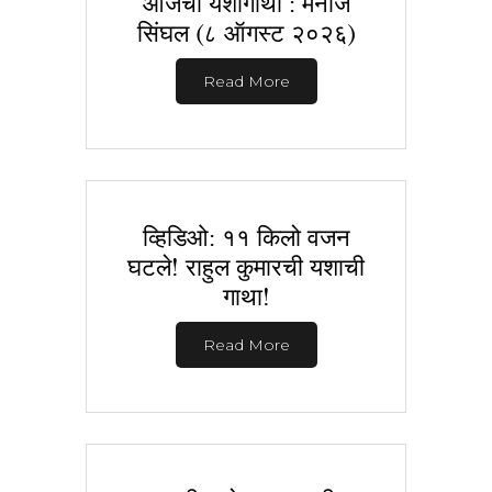
आजची यशोगाथा : मनोज
सिंघल (८ ऑगस्ट २०२६)
Read More
व्हिडिओ: ११ किलो वजन
घटले! राहुल कुमारची यशाची
गाथा!
Read More