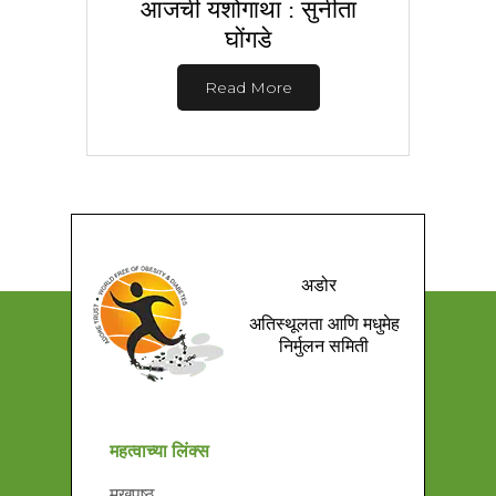
आजची यशोगाथा : सुनीता
घोंगडे
Read More
अडोर
अतिस्थूलता आणि मधुमेह
निर्मुलन समिती
महत्वाच्या लिंक्स
मुखपृष्ठ