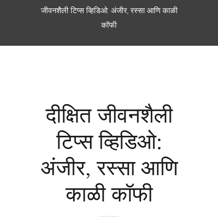
जीवनशैली टिप्स व्हिडिओ: अंजीर, रस्सा आणि काळी
कॉफी
दीक्षित जीवनशैली
टिप्स व्हिडिओ:
अंजीर, रस्सा आणि
काळी कॉफी