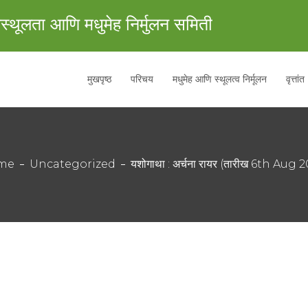
स्थूलता आणि मधुमेह निर्मुलन समिती
मुखपृष्ठ
परिचय
मधुमेह आणि स्थूलत्व निर्मूलन
वृत्तांत
me
Uncategorized
यशोगाथा : अर्चना रायर (तारीख 6th Aug 