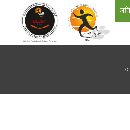
अति
Ho