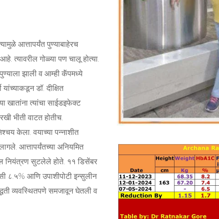
ामुळे आत्तापर्यंत पुण्याबाहेरच
आहे. त्यावरील गोळ्या पण चालू होत्या.
ुण्याला झाली व आम्ही कॅंपमध्ये
यांच्याकडून डॉ. दीक्षित
ा खातांना त्यांचा साईडइफेक्ट
रखी भीती वाटत होतीच.
श्चय केला. वयाच्या पन्नाशीत
गले. आत्तापर्यंतच्या अनियमित
 नियंत्रण सुटलेले होते. ११ डिसेंबर
नसी ८.५% आणि उपाशीपोटी इन्सुलीन
पद्धती व्यवस्थितपणे समजावून घेतली व