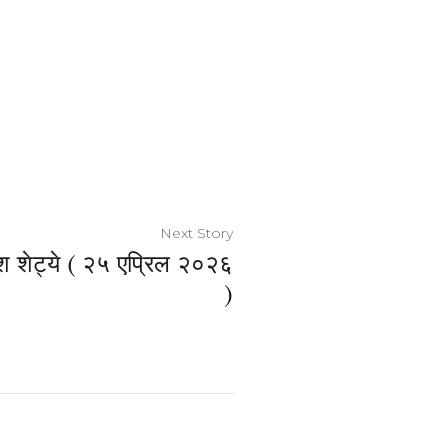
Next Story
 शेट्ये ( २५ एप्रिल २०२६
)