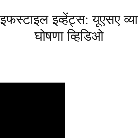
ाइफस्टाइल इव्हेंट्स: यूएसए व्या
घोषणा व्हिडिओ