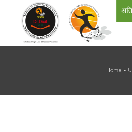
अति
Home
U