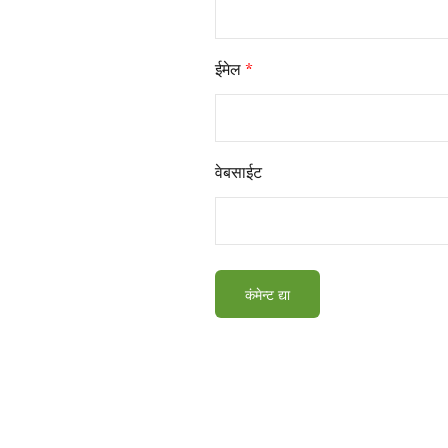
ईमेल
*
वेबसाईट