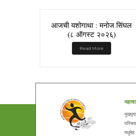
आजची यशोगाथा : मनोज सिंघल
(८ ऑगस्ट २०२६)
Read More
महत्वा
मुखपृष्
परिचय
मधुमेह