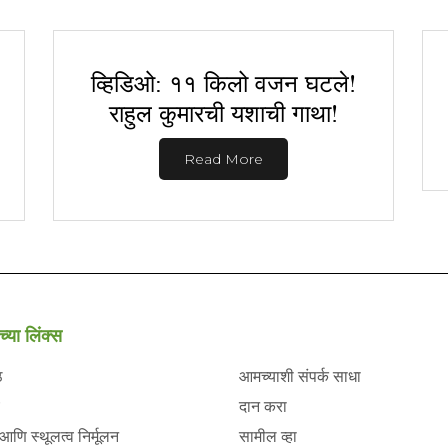
व्हिडिओ: ११ किलो वजन घटले!
राहुल कुमारची यशाची गाथा!
Read More
च्या लिंक्स
ठ
आमच्याशी संपर्क साधा
दान करा
 आणि स्थूलत्व निर्मूलन
सामील व्हा