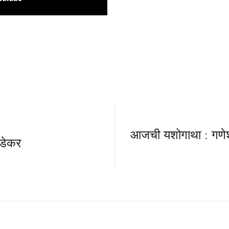
आजची यशोगाथा : गणेश
डेकर