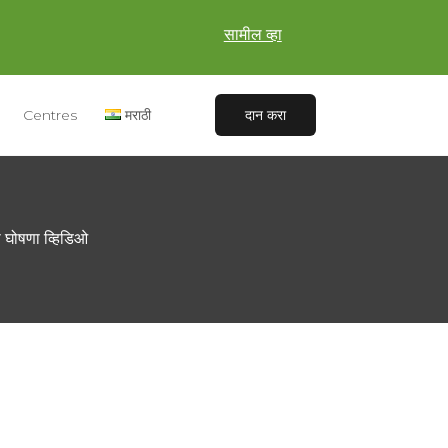
सामील व्हा
Centres
मराठी
दान करा
ची घोषणा व्हिडिओ