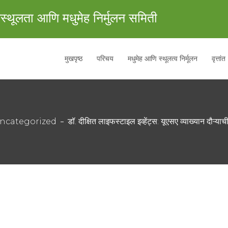
स्थूलता आणि मधुमेह निर्मुलन समिती
मुखपृष्ठ
परिचय
मधुमेह आणि स्थूलत्व निर्मूलन
वृत्तांत
ncategorized
डॉ. दीक्षित लाइफस्टाइल इव्हेंट्स: यूएसए व्याख्यान दौऱ्या