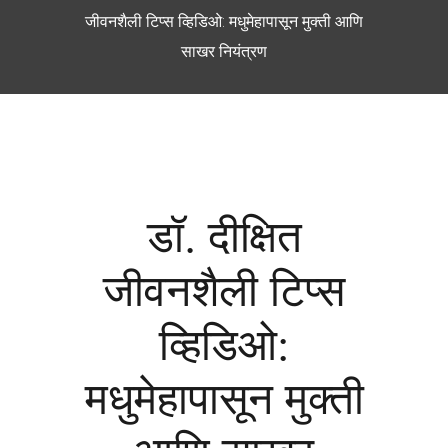
जीवनशैली टिप्स व्हिडिओ: मधुमेहापासून मुक्ती आणि
साखर नियंत्रण
डॉ. दीक्षित
जीवनशैली टिप्स
व्हिडिओ:
मधुमेहापासून मुक्ती