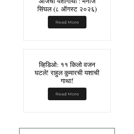
आजची यशोगाथा : मनोज
सिंघल (८ ऑगस्ट २०२६)
Read More
व्हिडिओ: ११ किलो वजन
घटले! राहुल कुमारची यशाची
गाथा!
Read More