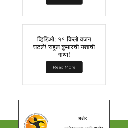
व्हिडिओ: ११ किलो वजन
घटले! राहुल कुमारची यशाची
गाथा!
Read More
अडोर
अतिस्थूलता आणि मधुमेह