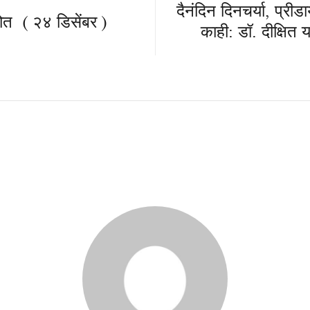
दैनंदिन दिनचर्या, प्री
त ( २४ डिसेंबर )
काही: डॉ. दीक्षित 