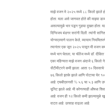
माझे वजन मे २०२५ मध्ये ८८ किलो झाले ह
होता. मला असे जाणवत होते की माझ्या डाव्
असल्यामुळे भार पडून गुडघा दुखत होता. मल
दिग्विजय बंडगर सरांनी दिली. त्यांनी सांगि
योग्यप्रमाणे पालन केले, व्यायाम नियमि
त्यानंतर एक जून २०२५ पासून मी वजन कमी
मध्ये भाग घेतला, या चॅलेंज मध्ये डॉ. दीक्ष
एका महिन्यात माझे वजन अंदाजे ६ किलो न
सेंटीमीटरने कमी झाला. आता ९० दिवसाचे चॅ
७६ किलो इतके झाले आणि पोटाचा घेर १०७
आहे. एचबीएवनसी % ५.६ चा ५.३ आणि उपा
यूनिट झाले आहे. मी कोणत्याही औषधा शिवाय 
आहे. वजन ही १२ किलो कमी झाल्यामुळे 
वाटत आहे. उत्साह वाढला आहे.