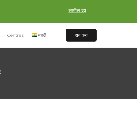
सामील व्हा
Centres
मराठी
दान करा
ई