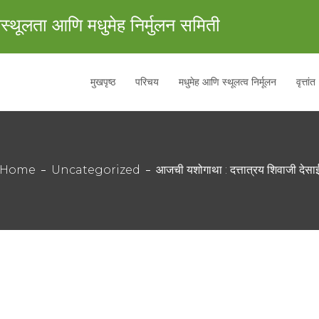
स्थूलता आणि मधुमेह निर्मुलन समिती
मुखपृष्ठ
परिचय
मधुमेह आणि स्थूलत्व निर्मूलन
वृत्तांत
Home
Uncategorized
आजची यशोगाथा : दत्तात्रय शिवाजी देसा