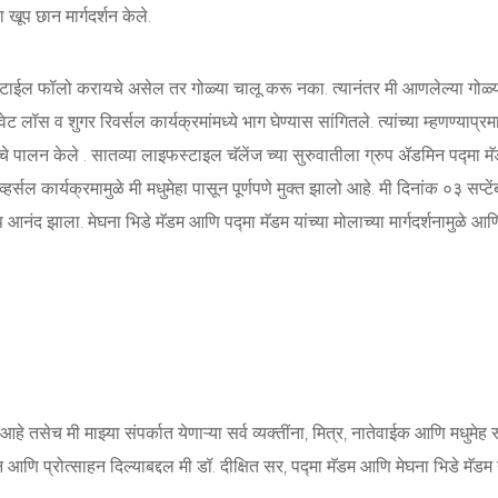
ा खूप छान मार्गदर्शन केले.
फस्टाईल फॉलो करायचे असेल तर गोळ्या चालू करू नका. त्यानंतर मी आणलेल्या गोळ्
वेट लॉस व शुगर रिवर्सल कार्यक्रमांमध्ये भाग घेण्यास सांगितले. त्यांच्या म्हणण्याप्र
 पालन केले . सातव्या लाइफस्टाइल चॅलेंज च्या सुरुवातीला ग्रुप ॲडमिन पद्मा मॅडम
सल कार्यक्रमामुळे मी मधुमेहा पासून पूर्णपणे मुक्त झालो आहे. मी दिनांक ०३ सप्ट
नंद झाला. मेघना भिडे मॅडम आणि पद्मा मॅडम यांच्या मोलाच्या मार्गदर्शनामुळे आण
 तसेच मी माझ्या संपर्कात येणाऱ्या सर्व व्यक्तींना, मित्र, नातेवाईक आणि मधुमेह 
र्शन आणि प्रोत्साहन दिल्याबद्दल मी डॉ. दीक्षित सर, पद्मा मॅडम आणि मेघना भिडे मॅ