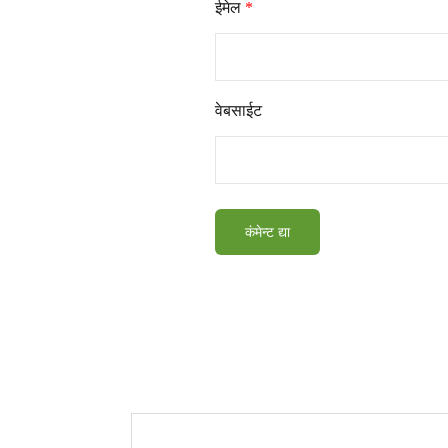
ईमेल
*
वेबसाईट