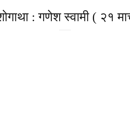
गाथा : गणेश स्वामी ( २१ मार