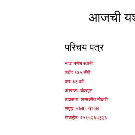
आजची यशो
परिचय पत्र
नाव: गणेश स्वामी
उंची: १६५ सेंमी
वय: ३३ वर्षे
वास्तव्य: चंद्रपूर
व्यवसाय: शासकीय नोकरी
समूह: RMI DYDN
मोबाईल: ९५९५२३५३२३