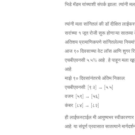
भिडे मॅडम यांच्याशी संपर्क झाला. त्यांनी मल
त्यांनी मला सांगितलं की डॉ दीक्षित लाई
सरांच्या १ जून रोजी सुरू होणाऱ्या सातव्या 
अतिशय प्रामाणिकपणे सांगितलेल्या नियमांचे
आज ९० दिवसाच्या वेट लॉस आणि शुगर रिव्हर्
एचबीएवनसी ५.५% आहे . हे पाहून मला खूप आ
आहे.
माझे ९० दिवसांनंतरचे अंतिम निकाल:
एचबीएवनसी: [९.२] → [५.५]
वजन: [५९] → [५६]
कंबर: [८४] → [८२]
ही लाईफस्टाईल मी आयुष्यभर स्वीकारणार आहे
आहे. या संपूर्ण प्रवासात सातत्याने मार्गद