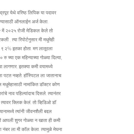
ंद्रपूर येथे वरिष्ठ लिपिक या पदावर
 घेण्यासाठी ऑनलाईन अर्ज केला.
२ में २०२५ रोजी मेडिकल केले तो
ी . त्या रिपोर्टनुसार मी मधुमेही
ी ९.२% इतका होता. मग लातूरला
 रु च्या एक महिन्याच्या गोळ्या दिल्या,
ा लागणार. इतक्या कमी वयामध्ये
ला पटत नव्हते. हॉस्पिटल ला जातानाच
ल मधुमेहासाठी नामांकित डॉक्टर कोण
ांचे नाव पहिल्यांदाच दिसले. त्यानंतर
 त्यावर क्लिक केलं. तो व्हिडिओ डॉ
ख्यानामध्ये त्यांनी जीवनशैली बद्दल
की आपली शुगर गोळ्या न खाता ही कमी
 नंबर ला मी कॉल केला. त्यामुळे मेघना