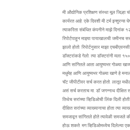
मी औद्योगिक प्रशिक्षण संस्था मूल जिल्हा च
कार्यरत आहे. एके दिवशी मी टर्म इन्शुरन्स
त्याकरिता संबंधित कंपनीने माझे दिनांक १
रिपोर्टपाहून माझ्या पायाखालची जमीनच सरकल
झालो होतो. रिपोर्टनुसार माझा एचबीएवनस
डॉक्टरांकडे गेलो. त्या डॉक्टरांनी मला १५००
आणि सांगितले आता आयुष्यभर गोळ्या खाव्य
मधुमेह आणि आयुष्यभर गोळ्या खाणे हे मना
चॅट जीपीटीवर सर्च करत होतो. लातूर मधी
असं सर्च करताच मा. डॉ जगन्नाथ दीक्षित सर
तिथेच सरांच्या व्हिडिओची लिंक दिली होती
दीक्षित सरांच्या व्याख्यानाचा होता त्या व्या
समजावून सांगितले होते त्यावेळी समजले 
होऊ शकते. मग व्हिडिओमध्येच दिलेल्या एका