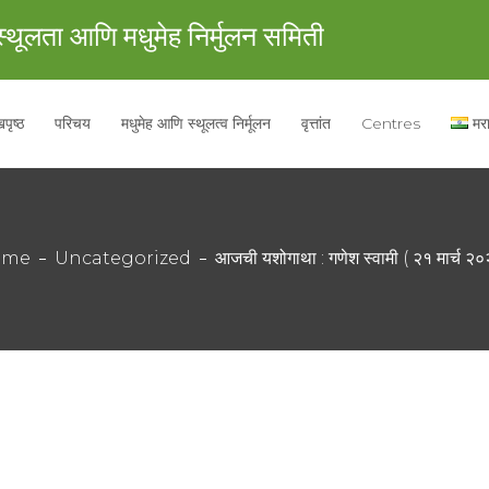
्थूलता आणि मधुमेह निर्मुलन समिती
पृष्ठ
परिचय
मधुमेह आणि स्थूलत्व निर्मूलन
वृत्तांत
Centres
मर
ome
Uncategorized
आजची यशोगाथा : गणेश स्वामी ( २१ मार्च २०