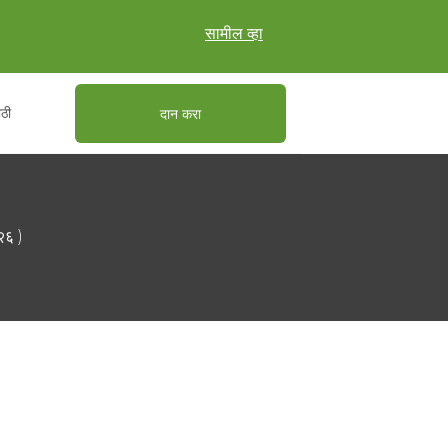
सामील व्हा
ाठी
दान करा
२६ )