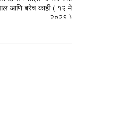
वाल आणि बरेच काही ( १२ मे
२०२६ )