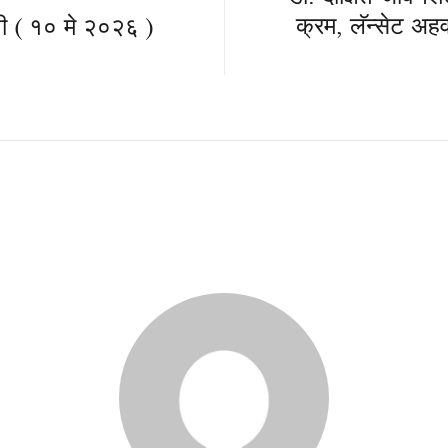
क्रम, लॅन्सेट अह
ी ( १० मे २०२६ )