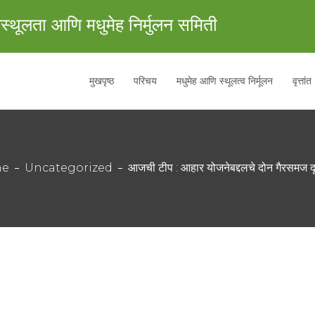
स्थूलता आणि मधुमेह निर्मुलन समिती
मुखपृष्ठ
परिचय
मधुमेह आणि स्थूलत्व निर्मूलन
वृत्तांत
me
Uncategorized
आजची टीप : आहार योजनेबद्दलचे दोन गैरसमज दू