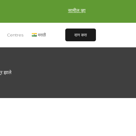
सामील व्हा
Centres
मराठी
दान करा
र झाले