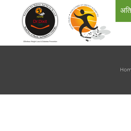
अति
Ho