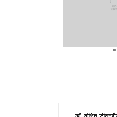
डॉ. दीक्षित जीवनशैल