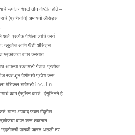
ाचे रूपांतर शेवटी तीन गोष्टीत होते –
टीन्सचे (प्रथिनांचे) अमायनो ॲसिड्स
.
आहे. प्रत्येक पेशीला त्यांचे कार्य
्यतः ग्लूकोज आणि फॅटी ॲसिड्स
क्त ग्लूकोजचा वापर करतात.
थ आपल्या रक्तामध्ये येतात. प्रत्येक
ज स्वतःहून पेशीमध्ये प्रवेश करू
ाला मेडिकल भाषेमध्ये insulin
चे काम इंसुलिन करते . इंसुलिनने हे
शकते. याला अपवाद फक्त मेंदूतील
ी ग्लूकोजचा वापर करू शकतात.
तील ग्लूकोजची पातळी जास्त असली तर