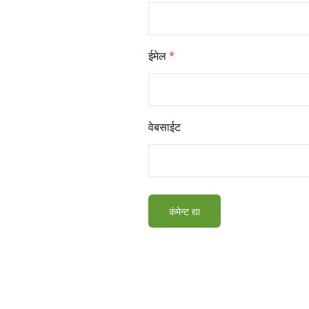
ईमेल
*
वेबसाईट