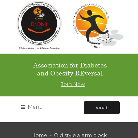
Association for Diabetes
and Obesity REversal
Join Now
Menu
Donate
Home
Old style alarm clock