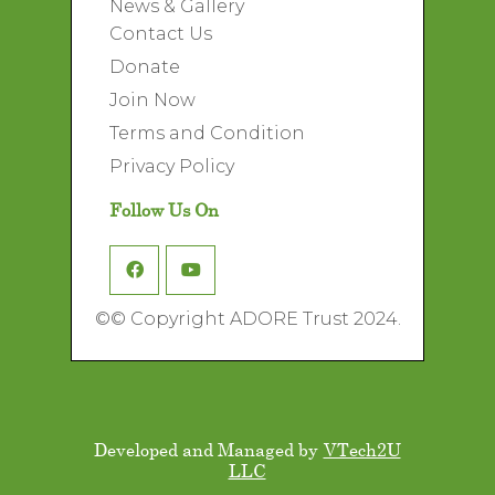
News & Gallery
Contact Us
Donate
Join Now
Terms and Condition
Privacy Policy
Follow Us On
©
© Copyright ADORE Trust 2024.
Developed and Managed by
VTech2U
LLC