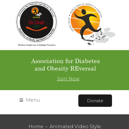
Association for Diabetes
and Obesity REversal
Join Now
Menu
Donate
Home
Animated Video Style