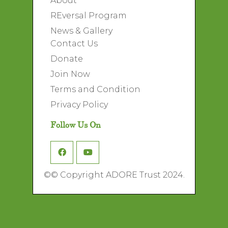
About
REversal Program
News & Gallery
Contact Us
Donate
Join Now
Terms and Condition
Privacy Policy
Follow Us On
©
© Copyright ADORE Trust 2024.