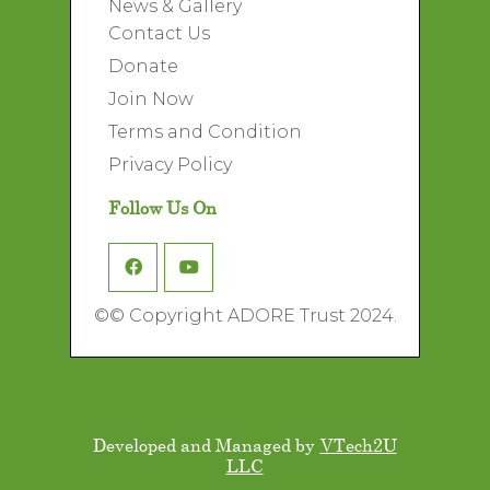
News & Gallery
Contact Us
Donate
Join Now
Terms and Condition
Privacy Policy
Follow Us On
©
© Copyright ADORE Trust 2024.
Developed and Managed by
VTech2U
LLC