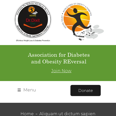
Association for Diabetes
and Obesity REversal
Join Now
Menu
Donate
Home
Aliquam ut dictum sapien