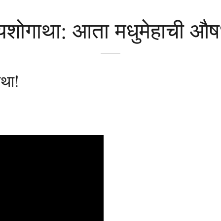
 यशोगाथा: आता मधुमेहाची औष
ाथा!