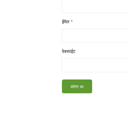
ईमेल
*
वेबसाईट