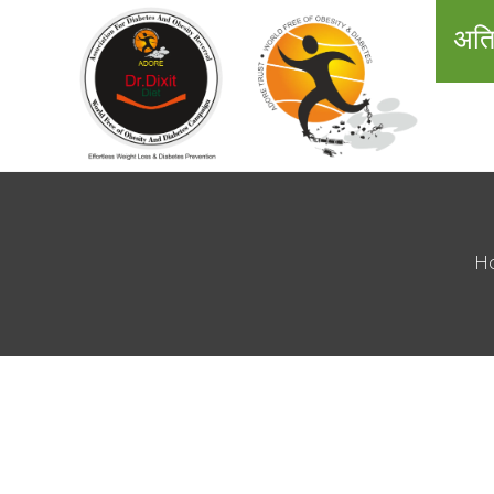
अति
H