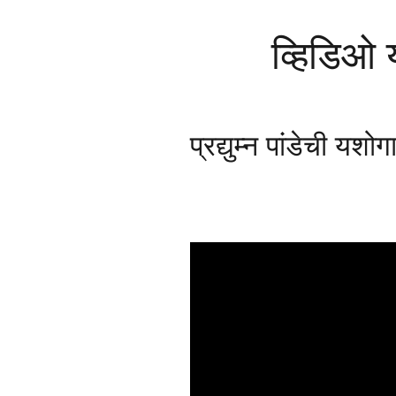
व्हिडिओ
प्रद्युम्न पांडेची यशोग