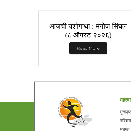
आजची यशोगाथा : मनोज सिंघल
(८ ऑगस्ट २०२६)
Read More
महत्वा
मुखपृष्
परिचय
मधुमेह