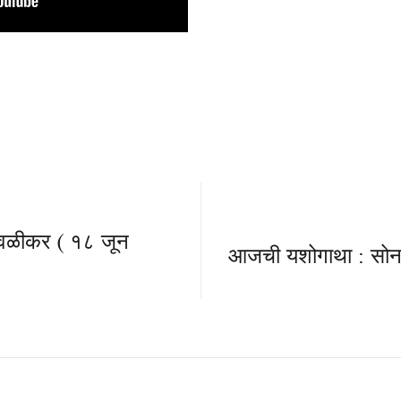
ढवळीकर ( १८ जून
आजची यशोगाथा : सोना