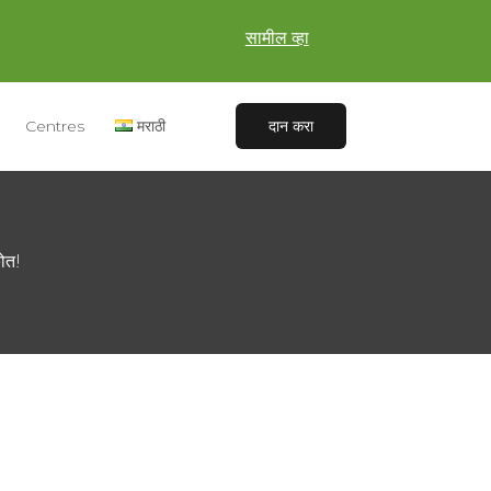
सामील व्हा
Centres
मराठी
दान करा
ोत!