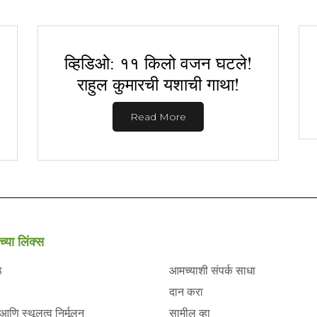
व्हिडिओ: ११ किलो वजन घटले!
राहुल कुमारची यशाची गाथा!
Read More
च्या लिंक्स
ठ
आमच्याशी संपर्क साधा
दान करा
 आणि स्थूलत्व निर्मूलन
सामील व्हा