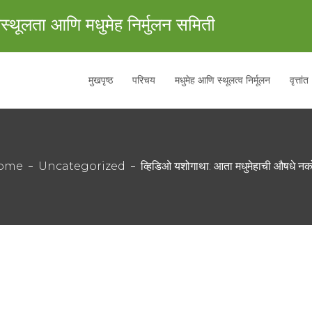
स्थूलता आणि मधुमेह निर्मुलन समिती
मुखपृष्ठ
परिचय
मधुमेह आणि स्थूलत्व निर्मूलन
वृत्तांत
ome
Uncategorized
व्हिडिओ यशोगाथा: आता मधुमेहाची औषधे नक