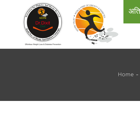
अति
Home