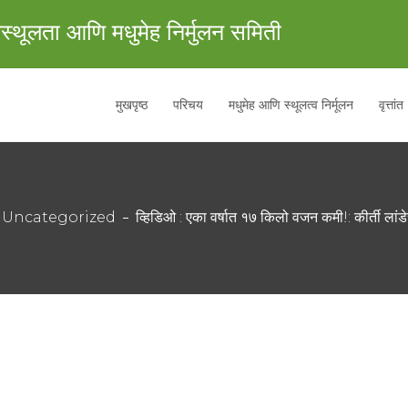
स्थूलता आणि मधुमेह निर्मुलन समिती
मुखपृष्ठ
परिचय
मधुमेह आणि स्थूलत्व निर्मूलन
वृत्तांत
Uncategorized
व्हिडिओ : एका वर्षात १७ किलो वजन कमी!: कीर्ती लांड