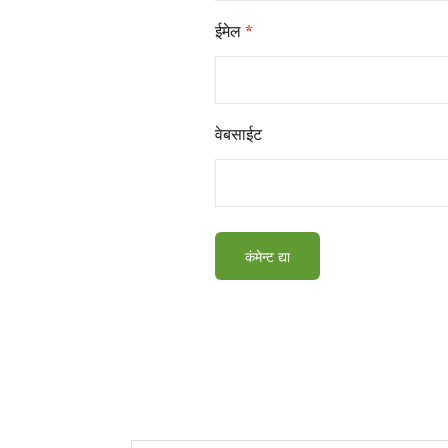
ईमेल
*
वेबसाईट