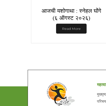
आजची यशोगाथा : स्नेहल घोंगे
(६ ऑगस्ट २०२६)
Read More
महत्वा
मुखपृष्
परिचय