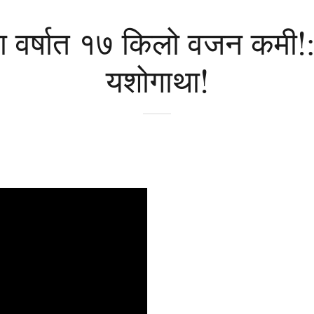
ा वर्षात १७ किलो वजन कमी!: क
यशोगाथा!