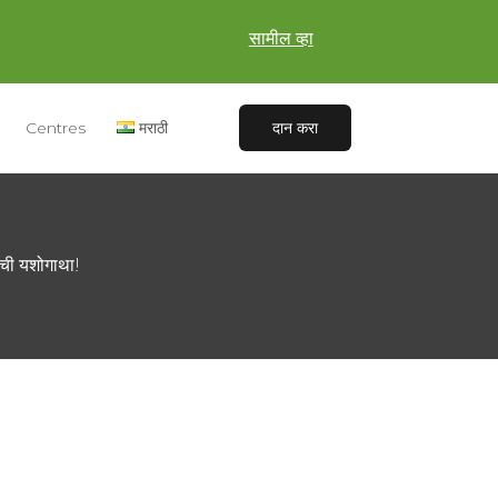
सामील व्हा
Centres
मराठी
दान करा
ेची यशोगाथा!