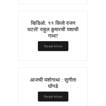
व्हिडिओ: ११ किलो वजन
घटले! राहुल कुमारची यशाची
गाथा!
Read More
आजची यशोगाथा : सुनीता
घोंगडे
Read More