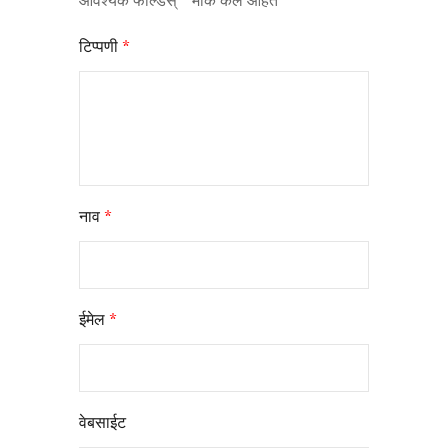
आवश्यक फील्डस्
*
मार्क केले आहेत
टिप्पणी
*
नाव
*
ईमेल
*
वेबसाईट