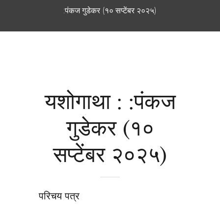
:पंकज गुडेकर (१० सप्टेंबर २०२५)
यशोगाथा : :पंकज
गुडेकर (१०
सप्टेंबर २०२५)
परिचय पत्र