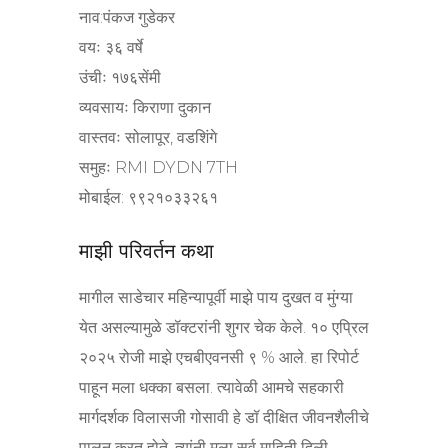
नाव:पंकज गुडेकर
वयः ३६ वर्षे
उंचीः १७६सेंमी
व्यवसायः किराणा दुकान
वास्तवः सोलापूर, वडशिंगे
समुहः RMI DYDN 7TH
मोबाईल: ९९२१०३३२६१
माझी परिवर्तन कथा
मागील साडेचार महिन्यापूर्वी माझे पाय दुखत व मुंग्या
येत असल्यामुळे डॉक्टरांनी शुगर चेक केले. १० एप्रिल
२०२५ रोजी माझे एचबीएवनसी ९ % आले. हा रिपोर्ट
पाहून मला धक्का बसला. त्यावेळी आमचे सहकारी
मार्गदर्शक विलासजी गोसावी हे डॉ दीक्षित जीवनशैलीचे
पालन करत होते. त्यांनी मला सर्व माहिती दिली.