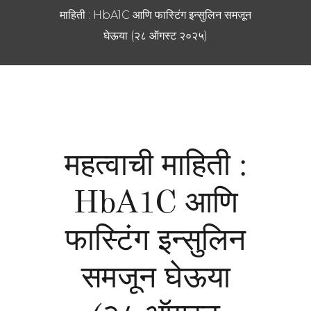
माहिती : HbA1C आणि फास्टिंग इन्सुलिन समजून
घेऊया (२८ ऑगस्ट २०२५)
महत्वाची माहिती :
HbA1C आणि
फास्टिंग इन्सुलिन
समजून घेऊया