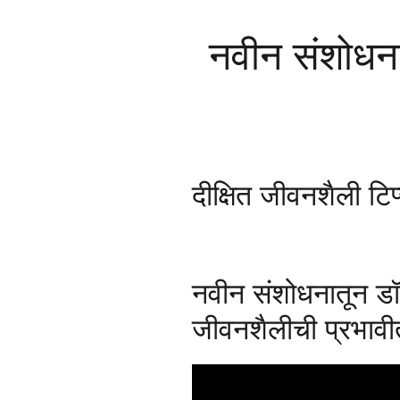
नवीन संशोधनात
दीक्षित जीवनशैली टिप
नवीन संशोधनातून डॉ.
जीवनशैलीची प्रभावीत