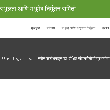
स्थूलता आणि मधुमेह निर्मुलन समिती
मुखपृष्ठ
परिचय
मधुमेह आणि स्थूलत्व निर्मूलन
वृत्तांत
Uncategorized
नवीन संशोधनातून डॉ. दीक्षित जीवनशैलीची प्रभावीता 