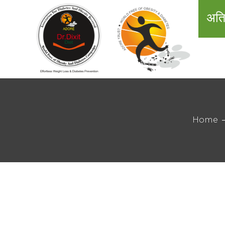
अति
Home