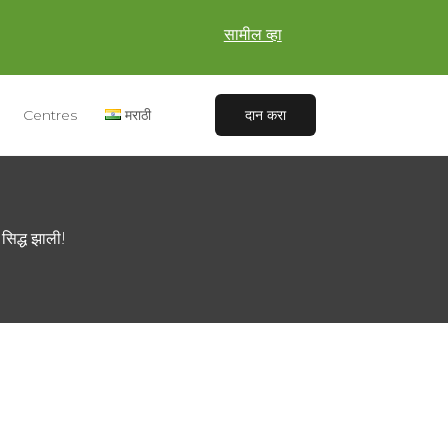
सामील व्हा
Centres
मराठी
दान करा
सिद्ध झाली!