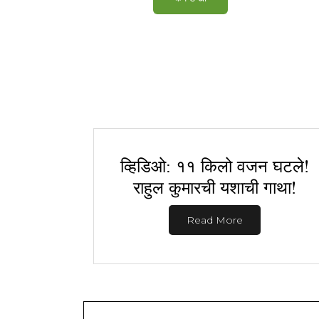
व्हिडिओ: ११ किलो वजन घटले!
राहुल कुमारची यशाची गाथा!
Read More