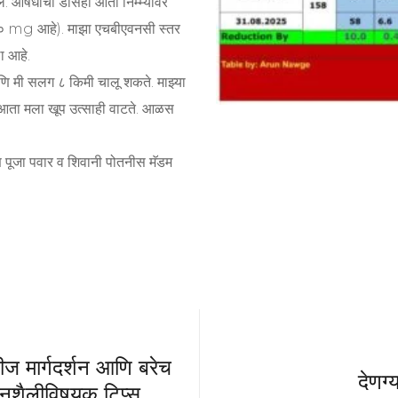
े. औषधांचा डोसही आता निम्म्यावर
५० mg आहे). माझा एचबीएवनसी स्तर
 आहे.
णि मी सलग ८ किमी चालू शकते. माझ्या
ि आता मला खूप उत्साही वाटते. आळस
ि पूजा पवार व शिवानी पोतनीस मॅडम
टीज मार्गदर्शन आणि बरेच
देणग्
जीवनशैलीविषयक टिप्स