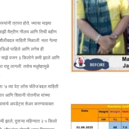
्यांनी त्रस्त होते, ज्याचा माझ्या
 माझी मैत्रीण नीलम आणि तिची बहीण
शैलीबद्दल माहिती मिळाली. मला गेल्या
े व्हिडिओ पाहिले आणि लगेच ही
ून माझे वजन ३ किलोने कमी झाले आणि
 राहू लागली. तसेच मधुमेहामुळे
.
मला ‘७ व्या वेट लॉस चॅलेंज’बद्दल माहिती
वार आणि शिवानी पोतनीस यांच्या
ायामाचे अपडेट्स शेअर करण्याबाबत
ी झाले, दुसऱ्या महिन्यात २.५ किलो