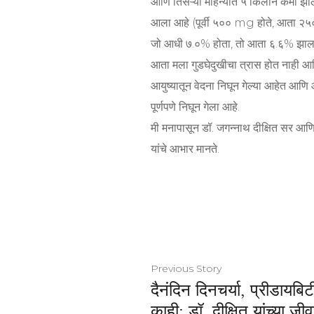
आणि तिसऱ्या महिन्यात ५ किलोने कमी झाल
आला आहे (पूर्वी ५०० mg होते, आता २
जो आधी ७.०% होता, तो आता ६.६% झाला
आता मला गुडघेदुखीचा त्रास होत नाही आ
आयुष्यातून वेदना निघून गेल्या आहेत आण
पूर्णपणे निघून गेला आहे.
मी मनापासून डॉ. जगन्नाथ दीक्षित सर आण
यांचे आभार मानते.
Previous Story
दैनंदिन दिनचर्या, प्रीडायबि
काही: डॉ. दीक्षित यांच्या 