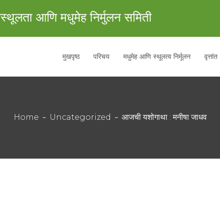
स्थूलता आणि मधुमेह निर्मुलन समिती
मुखपृष्ठ
परिचय
मधुमेह आणि स्थूलत्व निर्मूलन
वृत्तांत
Home
Uncategorized
आजची यशोगाथा : मनीषा जाधव