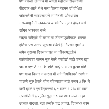
पण बसला. लगेचच मी जंगली महाराज रोडवरच्या
सेंटरवर आले. तेथे मला शिल्पा मॅडमने डॉ दीक्षित
जीवनशैली सविस्तरपणे सांगितली. औषध घेत
नसल्यामुळे मी लवकरच डायबेटिस मुक्त्त होईन असे
सांगून आश्वस्त केले.
माझ्या पतीमुळे मी घरात या जीवनपद्धतीबद्दल अवगत
होतेच. पण उरल्यासुरल्या शंकेचेही निरसन झाले व
लगेच दुसऱ्या दिवसापासून या जीवनपद्धतीचे
काटेकोरपणे पालन सुरु केले. त्यावेळी माझे वजन खूप
जास्त म्हणजे ८३ कि. होते. माझे पाय पण दुखत होते.
पण याचा विचार न करता मी सर्व नियमितपणे खाणे व
चालणे सुरु ठेवले. तीन महिन्यातच माझे वजन ७ कि. ने
कमी झाले व एचबीएवनसी ६.९ वरुन ६.२% वर आले.
उपाशीपोटी इन्सुलिनसुद्धा १० च्या आत आले. माझा
उत्साह वाढला. मला हलके वाटू लागले. दिवसभर काम