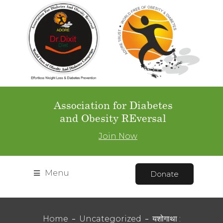
Association for Diabetes
and Obesity REversal
Join Now
Menu
Donate
Home
Uncategorized
यशोगाथा :