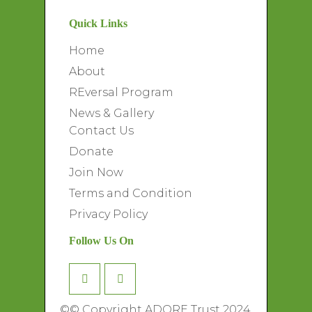
Quick Links
Home
About
REversal Program
News & Gallery
Contact Us
Donate
Join Now
Terms and Condition
Privacy Policy
Follow Us On
©
© Copyright ADORE Trust 2024.