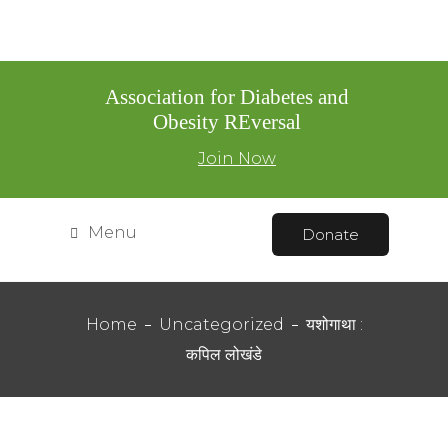
Association for Diabetes and
Obesity REversal
Join Now
Menu
Donate
Home
Uncategorized
यशोगाथा :
कपिल लोखंडे