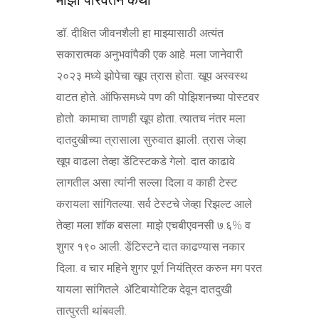
माझी परिवर्तन कथा
डॉ. दीक्षित जीवनशैली हा माझ्यासाठी अत्यंत
सकारात्मक अनुभवांपैकी एक आहे. मला जानेवारी
२०२३ मध्ये झोपेचा खूप त्रास होता. खूप अस्वस्थ
वाटत होते. ऑफिसमध्ये पण की पोझिशनच्या पोस्टवर
होतो. कामाचा ताणही खूप होता. त्यातच नंतर मला
दातदुखीच्या त्रासाला सुरुवात झाली. त्रास जेव्हा
खूप वाढला तेव्हा डेंटिस्टकडे गेलो. दात काढावे
लागतील असा त्यांनी सल्ला दिला व काही टेस्ट
करायला सांगितल्या. सर्व टेस्टचे जेव्हा रिझल्ट आले
तेव्हा मला शॉक बसला. माझे एचबीएवनसी ७.६% व
शुगर १९० आली. डेंटिस्टने दात काढण्यास नकार
दिला. व चार महिने शुगर पूर्ण नियंत्रित करुन मग परत
यायला सांगितले. ॲटिबायोटिक देवून दातदुखी
तात्पुरती थांबवली.