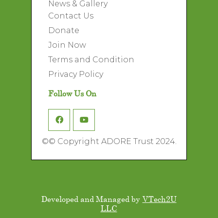
News & Gallery
Contact Us
Donate
Join Now
Terms and Condition
Privacy Policy
Follow Us On
©
© Copyright ADORE Trust 2024.
Developed and Managed by
VTech2U
LLC