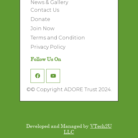
News & Gallery
Contact Us
Donate
Join Now
Terms and Condition
Privacy Policy
Follow Us On
©
© Copyright ADORE Trust 2024.
Developed and Managed by
VTech2U
LLC