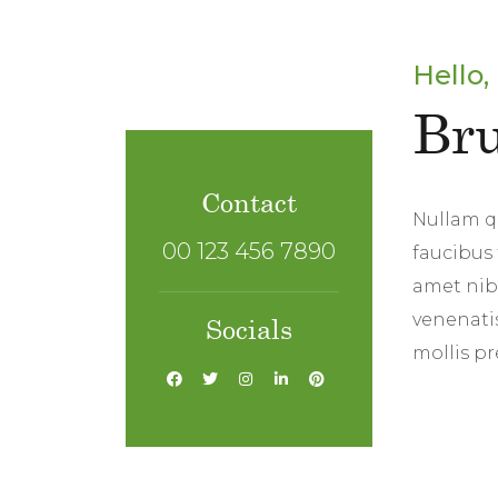
Hello, 
Bru
Contact
Nullam qu
00 123 456 7890
faucibus 
amet nibh
venenatis
Socials
mollis pr