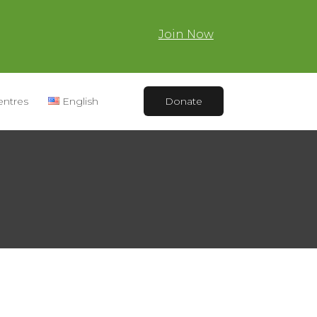
Join Now
entres
English
Donate