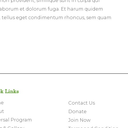
non provident, similique sunt in culpa qui
st laborum et dolorum fuga. Et harum quidem
tio. tellus eget condimentum rhoncus, sem quam
k Links
me
Contact Us
ut
Donate
rsal Program
Join Now