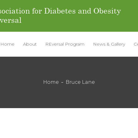
ociation for Diabetes and Obesity
versal
Home
About
REversal Program
News & Gallery
C
Home
Bruce Lane