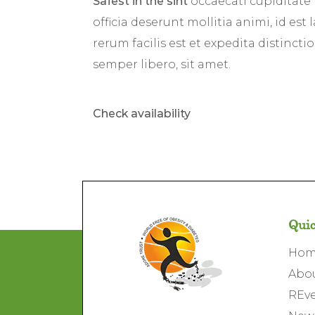
Safest in the sint
occaecati cupiditate 
officia deserunt mollitia animi, id e
rerum facilis est et expedita distinc
semper libero, sit amet.
Check availability
Quic
Ho
Abo
REve