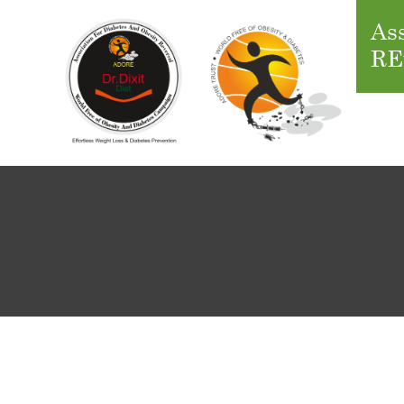
Ass
RE